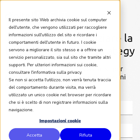
Il presente sito Web archivia cookie sul computer
dell'utente, che vengono utilizzati per raccogliere
10 modi per potenziare la
informazioni sull'utilizzo del sito e ricordare i
comportamenti dell'utente in futuro. I cookie
tua cybersecurity strategy
servono a migliorare il sito stesso e a offrire un
servizio personalizzato, sia sul sito che tramite altri
supporti. Per ulteriori informazioni sui cookie,
Idee e consigli dai nostri specialist per
consultare l'informativa sulla privacy.
difendere i tuoi dati e le tue operazioni
Se non si accetta l'utilizzo, non verrà tenuta traccia
aziendali dai cyber-attacchi
del comportamento durante visita, ma verrà
utilizzato un unico cookie nel browser per ricordare
che si è scelto di non registrare informazioni sulla
navigazione.
Impostazioni cookie
Accetta
Rifiuta